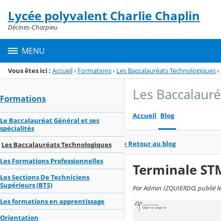
Panneau de gestion des cookies
Lycée polyvalent Charlie Chaplin
Menu de la rubrique
Contenu
Décines-Charpieu
MENU
Vous êtes ici :
Accueil
›
Formations
›
Les Baccalauréats Technologiques
›
Les Baccalaur
Formations
Accueil
Blog
Le Baccalauréat Général et ses
spécialités
‹
Retour au blog
Les Baccalauréats Technologiques
Les Formations Professionnelles
Terminale S
Les Sections De Techniciens
Supérieurs (BTS)
Par Admin IZQUIERDO, publié le
Les formations en apprentissage
Orientation