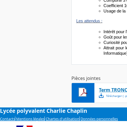
Comporte 3 d
Coefficient 
Usage de la 
Les attendus :
Intérêt pour 
Goût pour le
Curiosité pou
Attrait pour
Informatique
Pièces jointes
Term TRON
Télécharger
( .
p
Lycée polyvalent Charlie Chaplin
Contacts
Mentions légales
Chartes d'utilisation
Données personnelles