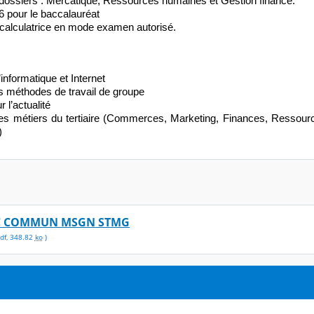
ossiers : Mercatique, Ressources humaines et Gestion finance.
16 pour le baccalauréat
calculatrice en mode examen autorisé.
l’informatique et Internet
s méthodes de travail de groupe
r l’actualité
 les métiers du tertiaire (Commerces, Marketing, Finances, Ressou
)
C COMMUN MSGN STMG
df
,
348.82
ko
)