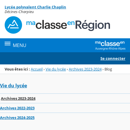
Panneau de gestion des cookies
Lycée polyvalent Charlie Chaplin
Menu de la rubrique
Contenu
Décines-Charpieu
MENU
Se connecter
Vous êtes ici :
Accueil
›
Vie du lycée
›
Archives 2023-2024
›
Blog
Vie du lycée
Archives 2023-2024
Archives 2022-2023
Archives 2024-2025