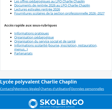
Les offres pédagogiques au LPO Charlie Chaplin
Documents de rentrée 2026 au LPO Charlie Chaplin
Lectures estivales rentrée 2026
Fournitures scolaires de la section professionnelle 2026 -2027
Accès rapide aux sous-rubriques
Informations pratiques
Organisation pédagogique
Organisation du service social et de santé
Informations scolarité (bourse, inscription, restauration,
menus...)
Partenariats
Lycée polyvalent Charlie Chaplin
Contacts
Mentions légales
Chartes d'utilisation
Données personnelles