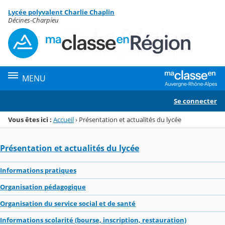
Panneau de gestion des cookies
Lycée polyvalent Charlie Chaplin
Menu de la rubrique
Contenu
Décines-Charpieu
MENU
Se connecter
Vous êtes ici :
Accueil
›
Présentation et actualités du lycée
Présentation et actualités du lycée
Informations pratiques
Organisation pédagogique
Organisation du service social et de santé
Informations scolarité (bourse, inscription, restauration)