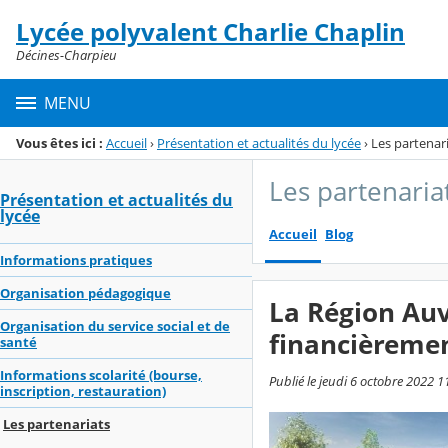
Panneau de gestion des cookies
Lycée polyvalent Charlie Chaplin
Menu de la rubrique
Contenu
Décines-Charpieu
MENU
Vous êtes ici :
Accueil
›
Présentation et actualités du lycée
›
Les partenar
Les partenaria
Présentation et actualités du
lycée
Accueil
Blog
Informations pratiques
Organisation pédagogique
La Région Au
Organisation du service social et de
financièremen
santé
Informations scolarité (bourse,
Publié le jeudi 6 octobre 2022 1
inscription, restauration)
Les partenariats