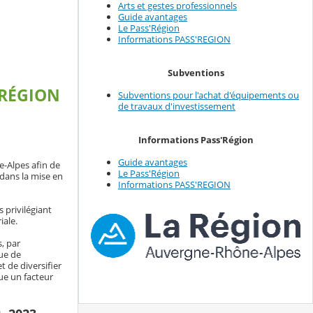
Arts et gestes professionnels
Guide avantages
Le Pass'Région
Informations PASS'REGION
Subventions
 RÉGION
Subventions pour l'achat d'équipements ou
de travaux d'investissement
Informations Pass'Région
Guide avantages
e-Alpes afin de
Le Pass'Région
 dans la mise en
Informations PASS'REGION
 privilégiant
iale.
s, par
vue de
t de diversifier
tue un facteur