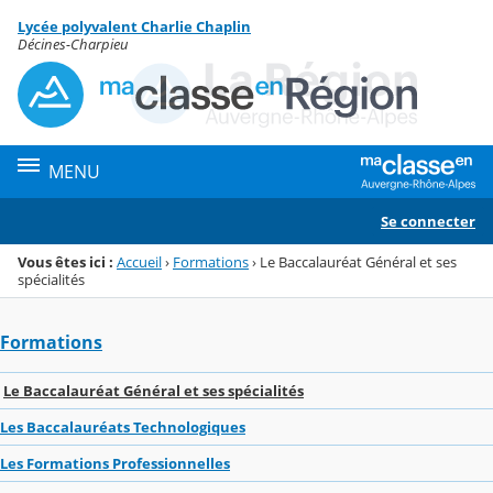
Panneau de gestion des cookies
Lycée polyvalent Charlie Chaplin
Menu de la rubrique
Contenu
Décines-Charpieu
MENU
Se connecter
Vous êtes ici :
Accueil
›
Formations
›
Le Baccalauréat Général et ses
spécialités
Formations
Le Baccalauréat Général et ses spécialités
Les Baccalauréats Technologiques
Les Formations Professionnelles