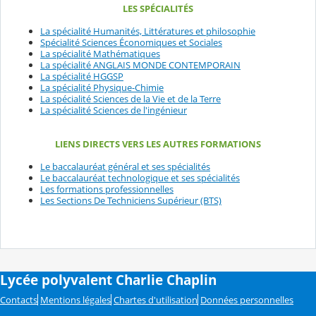
LES SPÉCIALITÉS
La spécialité Humanités, Littératures et philosophie
Spécialité Sciences Économiques et Sociales
La spécialité Mathématiques
La spécialité ANGLAIS MONDE CONTEMPORAIN
La spécialité HGGSP
La spécialité Physique-Chimie
La spécialité Sciences de la Vie et de la Terre
La spécialité Sciences de l'ingénieur
LIENS DIRECTS VERS LES AUTRES FORMATIONS
Le baccalauréat général et ses spécialités
Le baccalauréat technologique et ses spécialités
Les formations professionnelles
Les Sections De Techniciens Supérieur (BTS)
Lycée polyvalent Charlie Chaplin
Contacts
Mentions légales
Chartes d'utilisation
Données personnelles