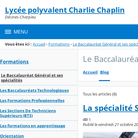
Panneau de gestion des cookies
Lycée polyvalent Charlie Chaplin
Menu de la rubrique
Contenu
Décines-Charpieu
MENU
Vous êtes ici :
Accueil
›
Formations
›
Le Baccalauréat Général et ses spéci
Le Baccalauréa
Formations
Accueil
Blog
Le Baccalauréat Général et ses
spécialités
Les Baccalauréats Technologiques
Tous les articles (8)
Les Formations Professionnelles
La spécialité 
Les Sections De Techniciens
Supérieurs (BTS)
1
Publié le vendredi 21 octobre 20
Les formations en apprentissage
Orientation