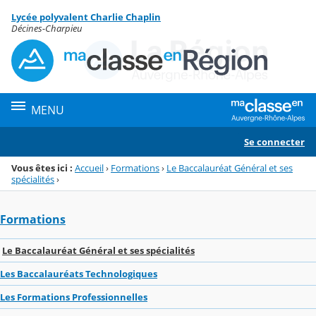
Panneau de gestion des cookies
Lycée polyvalent Charlie Chaplin
Menu de la rubrique
Contenu
Décines-Charpieu
MENU
Se connecter
Vous êtes ici :
Accueil
›
Formations
›
Le Baccalauréat Général et ses
spécialités
›
Formations
Le Baccalauréat Général et ses spécialités
Les Baccalauréats Technologiques
Les Formations Professionnelles