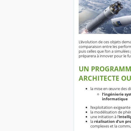
L’évolution de ces objets dem
comparaison entre les perform
puis celles que l’on a simulées
préparera à innover pour le fu
UN PROGRAMME 
ARCHITECTE O
la mise en œuvre des disc
l’ingénierie s
informatique
l’exploitation exigeante
la modélisation de phén
une initiation à l’
Intelli
la
réalisation d’un pr
complexes et la commu