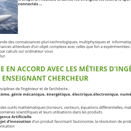
connectés ...
ande des connaissances pluri-technologiques, multiphysiques et informatiq
ances attendues d’un objet complexe avec celles que l’on a expérimentées 
 par calculs sur ordinateur vous
tur.
EN ACCORD AVEC LES MÉTIERS D'ING
U ENSEIGNANT CHERCHEUR
iplines de l’ingénieur et de l’architecte :
ystème, génie mécanique, énergétique, électrique,électronique, numé
 des outils mathématiques (torseurs, vecteurs, équations différentielles, matr
omènes scientifiques et leurs utilisations dans les produits
gence Artificielle
ojet d’innovation
d’un produit favorisant l’autonomie, la résolution de pr
nication