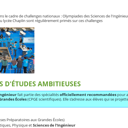
ns le cadre de challenges nationaux : Olympiades des Sciences de l'Ingénieur
du lycée Chaplin sont régulièrement primés sur ces challenges
S D'ÉTUDES AMBITIEUSES
'Ingénieur
fait partie des spécialités
officiellement recommandées
pour a
Grandes Écoles
(CPGE scientifiques). Elle s’adresse aux élèves qui se projet
sses Préparatoires aux Grandes Écoles)
iques, Physique et
Sciences de l’Ingénieur