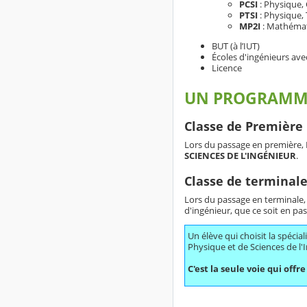
PCSI
: Physique,
PTSI
: Physique,
MP2I
: Mathémati
BUT (à l’IUT)
Écoles d'ingénieurs ave
Licence
UN PROGRAMME 
Classe de Première 
Lors du passage en première, Il
SCIENCES DE L'INGÉNIEUR
.
Classe de terminale
Lors du passage en terminale, 
d'ingénieur, que ce soit en p
Un élève qui choisit la spéci
Physique et de Sciences de l'
C'est la seule voie qui offr