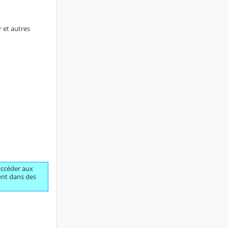
 et autres
ccéder aux
tent dans des