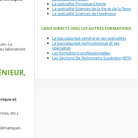
La spécialité Physique-Chimie
La spécialité Sciences de la Vie et de la Terre
La spécialité Sciences de l'ingénieur
LIENS DIRECTS VERS LES AUTRES FORMATIONS
Le baccalauréat général et ses spécialités
Le baccalauréat technologique et ses
ues. La
spécialités
au laboratoire
Les formations professionnelles
Les Sections De Techniciens Supérieur (BTS)
ÉNIEUR,
rique et
ices, etc.)
oblématiques