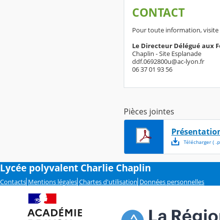
CONTACT
Pour toute information, visite 
Le Directeur Délégué aux 
Chaplin - Site Esplanade
ddf.0692800u@ac-lyon.fr
06 37 01 93 56
Pièces jointes
Présentation
Télécharger
( .
p
Lycée polyvalent Charlie Chaplin
Contacts
Mentions légales
Chartes d'utilisation
Données personnelles