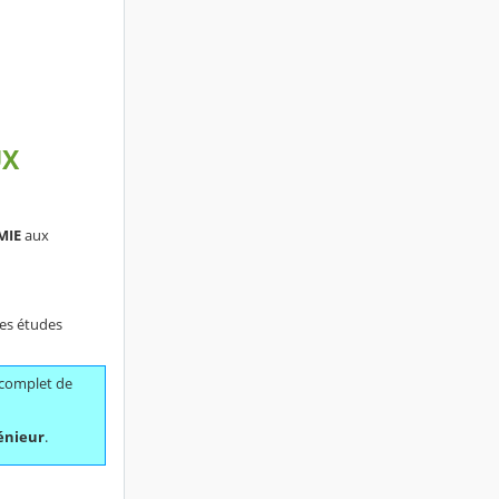
UX
MIE
aux
es études
e complet de
génieur
.