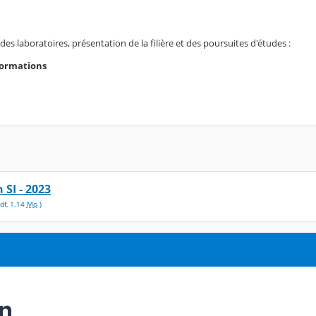
des laboratoires, présentation de la filière et des poursuites d'études :
Formations
 SI - 2023
df
,
1.14
Mo
)