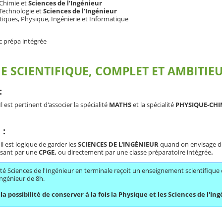
 Chimie et
Sciences de l’Ingénieur
 Technologie et
Sciences de l’Ingénieur
ques, Physique, Ingénierie et Informatique
c prépa intégrée
SCIENTIFIQUE, COMPLET ET AMBITIE
:
 est pertinent d'associer la spécialité
MATHS
et la spécialité
PHYSIQUE-CHI
 :
il est logique de garder les
SCIENCES DE
L'INGÉNIEUR
quand on envisage d
assant par une
CPGE,
ou directement par une classe préparatoire intégrée
.
alité Sciences de l'Ingénieur en terminale reçoit un enseignement scientifiqu
Ingénieur de 8h.
e la possibilité de conserver à la fois la Physique et les Sciences de l'In