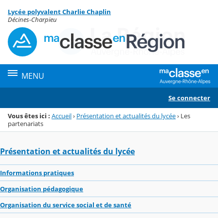
Panneau de gestion des cookies
Lycée polyvalent Charlie Chaplin
Menu de la rubrique
Contenu
Décines-Charpieu
MENU
Se connecter
Vous êtes ici :
Accueil
›
Présentation et actualités du lycée
›
Les
partenariats
Présentation et actualités du lycée
Informations pratiques
Organisation pédagogique
Organisation du service social et de santé