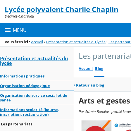
Panneau de gestion des cookies
Lycée polyvalent Charlie Chaplin
Menu de la rubrique
Contenu
Décines-Charpieu
MENU
Vous êtes ici :
Accueil
›
Présentation et actualités du lycée
›
Les partenar
Les partenaria
Présentation et actualités du
lycée
Accueil
Blog
Informations pratiques
‹
Retour au blog
Organisation pédagogique
Organisation du service social et de
Arts et geste
santé
Informations scolarité (bourse,
Par Admin Roméas, publié le ven
inscription, restauration)
Les partenariats