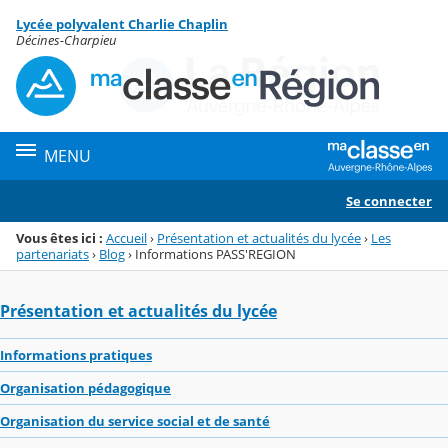
Panneau de gestion des cookies
Lycée polyvalent Charlie Chaplin
Menu de la rubrique
Contenu
Décines-Charpieu
MENU
Se connecter
Vous êtes ici :
Accueil
›
Présentation et actualités du lycée
›
Les
partenariats
›
Blog
›
Informations PASS'REGION
Présentation et actualités du lycée
Informations pratiques
Organisation pédagogique
Organisation du service social et de santé