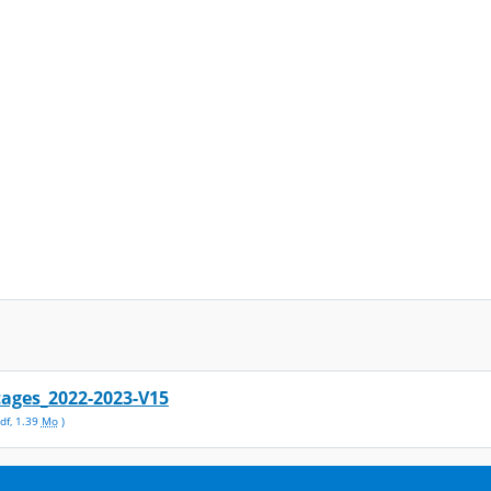
tages_2022-2023-V15
df
,
1.39
Mo
)