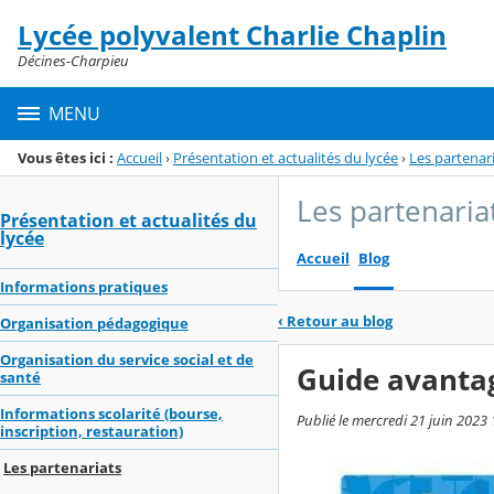
Panneau de gestion des cookies
Lycée polyvalent Charlie Chaplin
Menu de la rubrique
Contenu
Décines-Charpieu
MENU
Vous êtes ici :
Accueil
›
Présentation et actualités du lycée
›
Les partenar
Les partenaria
Présentation et actualités du
lycée
Accueil
Blog
Informations pratiques
‹
Retour au blog
Organisation pédagogique
Organisation du service social et de
Guide avanta
santé
Informations scolarité (bourse,
Publié le mercredi 21 juin 2023 
inscription, restauration)
Les partenariats