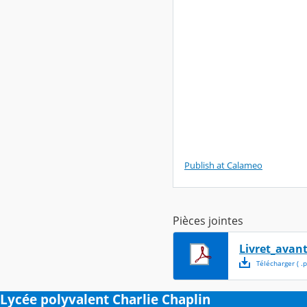
Publish at Calameo
Pièces jointes
Livret_avan
Télécharger
( .
p
Lycée polyvalent Charlie Chaplin