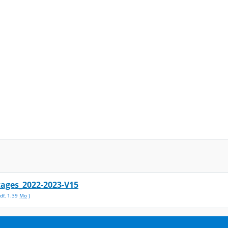
tages_2022-2023-V15
df
,
1.39
Mo
)