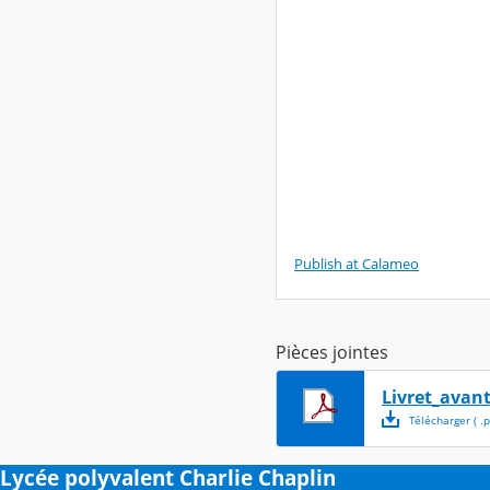
Publish at Calameo
Pièces jointes
Livret_avan
Télécharger
( .
p
Lycée polyvalent Charlie Chaplin