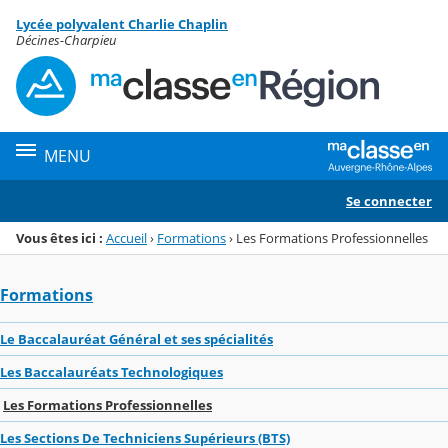
Panneau de gestion des cookies
Lycée polyvalent Charlie Chaplin
Menu de la rubrique
Contenu
Décines-Charpieu
MENU
Se connecter
Vous êtes ici :
Accueil
›
Formations
›
Les Formations Professionnelles
Formations
Le Baccalauréat Général et ses spécialités
Les Baccalauréats Technologiques
Les Formations Professionnelles
Les Sections De Techniciens Supérieurs (BTS)