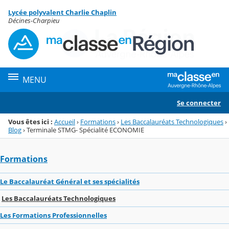
Panneau de gestion des cookies
Lycée polyvalent Charlie Chaplin
Menu de la rubrique
Contenu
Décines-Charpieu
MENU
Se connecter
Vous êtes ici :
Accueil
›
Formations
›
Les Baccalauréats Technologiques
›
Blog
›
Terminale STMG- Spécialité ECONOMIE
Formations
Le Baccalauréat Général et ses spécialités
Les Baccalauréats Technologiques
Les Formations Professionnelles