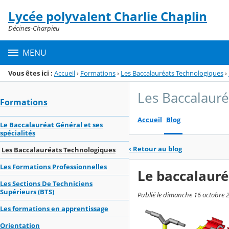
Panneau de gestion des cookies
Lycée polyvalent Charlie Chaplin
Menu de la rubrique
Contenu
Décines-Charpieu
MENU
Vous êtes ici :
Accueil
›
Formations
›
Les Baccalauréats Technologiques
›
Les Baccalaur
Formations
Accueil
Blog
Le Baccalauréat Général et ses
spécialités
‹
Retour au blog
Les Baccalauréats Technologiques
Les Formations Professionnelles
Le baccalauré
Les Sections De Techniciens
Supérieurs (BTS)
Publié le dimanche 16 octobre 2
Les formations en apprentissage
Orientation