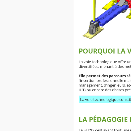
POURQUOI LA 
La voie technologique offre u
diversifiées, menant à des mé
Elle permet des parcours s
l’insertion professionnelle ma
management, d’ingénieurs, etc
IUT) ou encore des classes pr
La voie technologique constit
LA PÉDAGOGIE 
La STI2D, c’est avant tout un