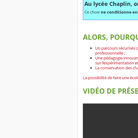
Au lycée Chaplin, o
Ce choix
ne conditionne en
ALORS, POURQU
Un parcours sécurisés c
professionnelle ;
Une pédagogie innovant
sur l’expérimentation et
La conservation des chan
La possibilité de faire une éco
VIDÉO DE PRÉS