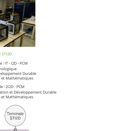
t STI2D
e : IT - I2D - PCM
nologique
éveloppement Durable
e et Mathématiques
le : 2I2D - PCM
vation et Développement Durable
e et Mathématiques