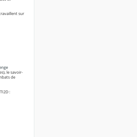
ravaillent sur
lenge
), le savoir-
ombats de
TI2D :