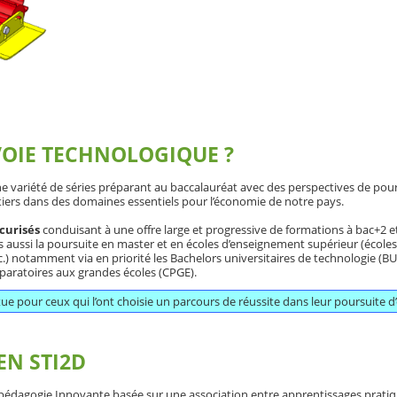
VOIE TECHNOLOGIQUE ?
ne variété de séries préparant au baccalauréat avec des perspectives de pou
tiers dans des domaines essentiels pour l’économie de notre pays.
écurisés
conduisant à une offre large et progressive de formations à bac+2 e
is aussi la poursuite en master et en écoles d’enseignement supérieur (école
.) notamment via en priorité les Bachelors universitaires de technologie (B
éparatoires aux grandes écoles (CPGE).
ue pour ceux qui l’ont choisie un parcours de réussite dans leur poursuite d
EN STI2D
e pédagogie Innovante basée sur une association entre apprentissages pratiq