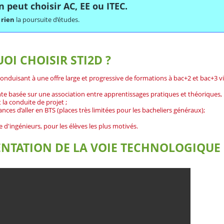
n peut choisir
AC, EE
ou
ITEC
.
 rien
la poursuite d’études.
OI CHOISIR STI2D ?
onduisant à une offre large et progressive de formations à bac+2 et bac+3 vis
e basée sur une association entre apprentissages pratiques et théoriques,
 la conduite de projet ;
ces d’aller en BTS (places très limitées pour les bacheliers généraux);
le d'ingénieurs, pour les élèves les plus motivés.
ENTATION DE LA VOIE TECHNOLOGIQUE