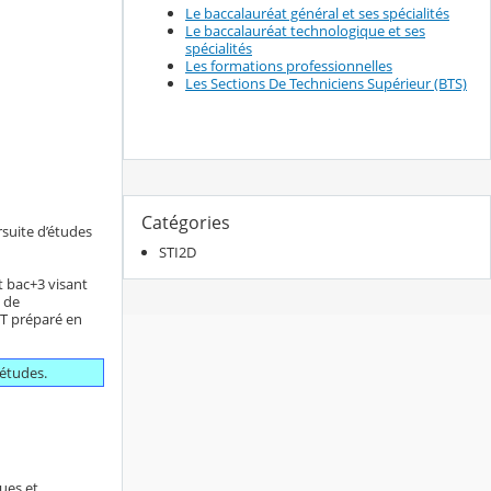
Le baccalauréat général et ses spécialités
Le baccalauréat technologique et ses
spécialités
Les formations professionnelles
Les Sections De Techniciens Supérieur (BTS)
Catégories
rsuite d’études
STI2D
t bac+3 visant
s de
UT préparé en
’études.
ues et