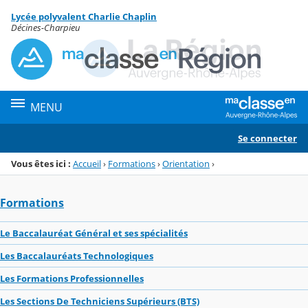
Panneau de gestion des cookies
Lycée polyvalent Charlie Chaplin
Menu de la rubrique
Contenu
Décines-Charpieu
MENU
Se connecter
Vous êtes ici :
Accueil
›
Formations
›
Orientation
›
Formations
Le Baccalauréat Général et ses spécialités
Les Baccalauréats Technologiques
Les Formations Professionnelles
Les Sections De Techniciens Supérieurs (BTS)