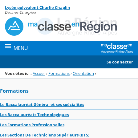
Panneau de gestion des cookies
Lycée polyvalent Charlie Chaplin
Menu de la rubrique
Contenu
Décines-Charpieu
MENU
Se connecter
Vous êtes ici :
Accueil
›
Formations
›
Orientation
›
Formations
Le Baccalauréat Général et ses spécialités
Les Baccalauréats Technologiques
Les Formations Professionnelles
Les Sections De Techniciens Supérieurs (BTS)