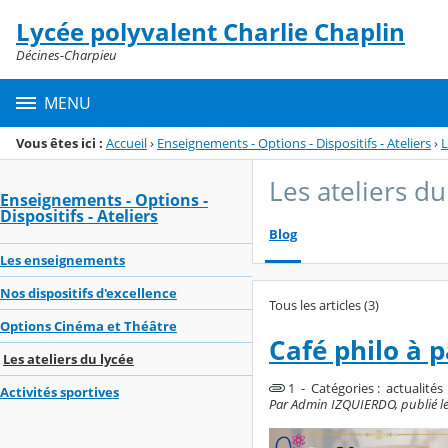
Panneau de gestion des cookies
Lycée polyvalent Charlie Chaplin
Menu de la rubrique
Contenu
Décines-Charpieu
MENU
Vous êtes ici :
Accueil
›
Enseignements - Options - Dispositifs - Ateliers
›
L
Les ateliers du
Enseignements - Options -
Dispositifs - Ateliers
Blog
Les enseignements
Nos dispositifs d'excellence
Tous les articles (3)
Options Cinéma et Théâtre
Café philo à p
Les ateliers du lycée
1 - Catégories :
actualités
Activités sportives
Par Admin IZQUIERDO, publié le