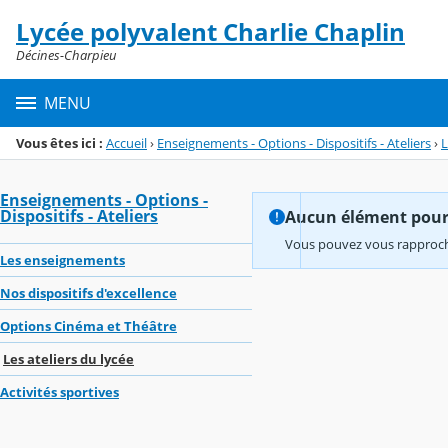
Panneau de gestion des cookies
Lycée polyvalent Charlie Chaplin
Menu de la rubrique
Contenu
Décines-Charpieu
MENU
Vous êtes ici :
Accueil
›
Enseignements - Options - Dispositifs - Ateliers
›
L
Enseignements - Options -
Dispositifs - Ateliers
Aucun élément pour l
Vous pouvez vous rapproche
Les enseignements
Nos dispositifs d'excellence
Options Cinéma et Théâtre
Les ateliers du lycée
Activités sportives