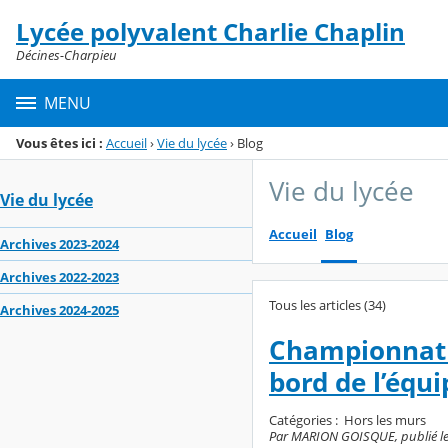
Panneau de gestion des cookies
Lycée polyvalent Charlie Chaplin
Menu de la rubrique
Contenu
Décines-Charpieu
MENU
Vous êtes ici :
Accueil
›
Vie du lycée
›
Blog
Vie du lycée
Vie du lycée
Accueil
Blog
Archives 2023-2024
Archives 2022-2023
Tous les articles (34)
Archives 2024-2025
Championnat d
bord de l’équi
Catégories :
Hors les murs
Par MARION GOISQUE, publié le l