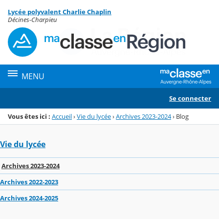
Panneau de gestion des cookies
Lycée polyvalent Charlie Chaplin
Menu de la rubrique
Contenu
Décines-Charpieu
MENU
Se connecter
Vous êtes ici :
Accueil
›
Vie du lycée
›
Archives 2023-2024
›
Blog
Vie du lycée
Archives 2023-2024
Archives 2022-2023
Archives 2024-2025