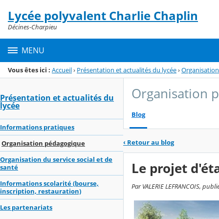
Panneau de gestion des cookies
Lycée polyvalent Charlie Chaplin
Menu de la rubrique
Contenu
Décines-Charpieu
MENU
Vous êtes ici :
Accueil
›
Présentation et actualités du lycée
›
Organisatio
Organisation 
Présentation et actualités du
lycée
Blog
Informations pratiques
‹
Retour au blog
Organisation pédagogique
Organisation du service social et de
Le projet d'é
santé
Informations scolarité (bourse,
Par VALERIE LEFRANCOIS, publié 
inscription, restauration)
Les partenariats