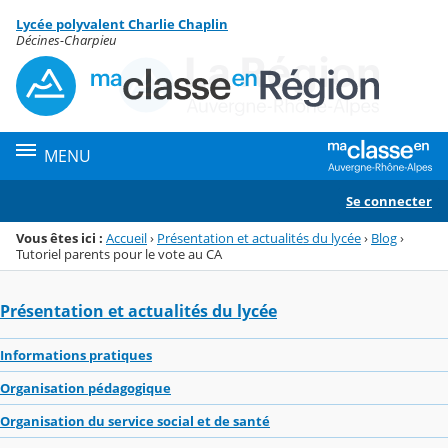
Panneau de gestion des cookies
Lycée polyvalent Charlie Chaplin
Menu de la rubrique
Contenu
Décines-Charpieu
MENU
Se connecter
Vous êtes ici :
Accueil
›
Présentation et actualités du lycée
›
Blog
›
Tutoriel parents pour le vote au CA
Présentation et actualités du lycée
Informations pratiques
Organisation pédagogique
Organisation du service social et de santé