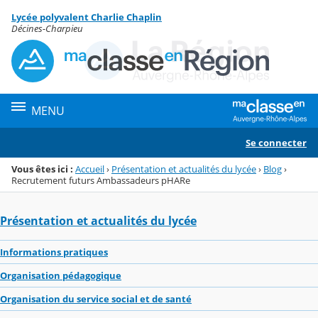
Panneau de gestion des cookies
Lycée polyvalent Charlie Chaplin
Menu de la rubrique
Contenu
Décines-Charpieu
MENU
Se connecter
Vous êtes ici :
Accueil
›
Présentation et actualités du lycée
›
Blog
›
Recrutement futurs Ambassadeurs pHARe
Présentation et actualités du lycée
Informations pratiques
Organisation pédagogique
Organisation du service social et de santé