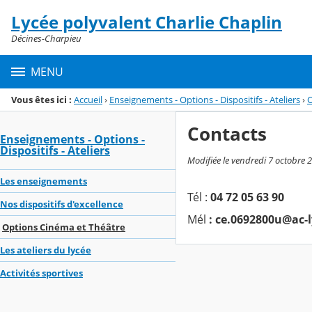
Panneau de gestion des cookies
Lycée polyvalent Charlie Chaplin
Menu de la rubrique
Contenu
Décines-Charpieu
MENU
Vous êtes ici :
Accueil
›
Enseignements - Options - Dispositifs - Ateliers
›
O
Contacts
Enseignements - Options -
Dispositifs - Ateliers
Modifiée le vendredi 7 octobre 
Les enseignements
Tél :
04 72 05 63 90
Nos dispositifs d'excellence
Mél
: ce.0692800u@ac-l
Options Cinéma et Théâtre
Les ateliers du lycée
Activités sportives